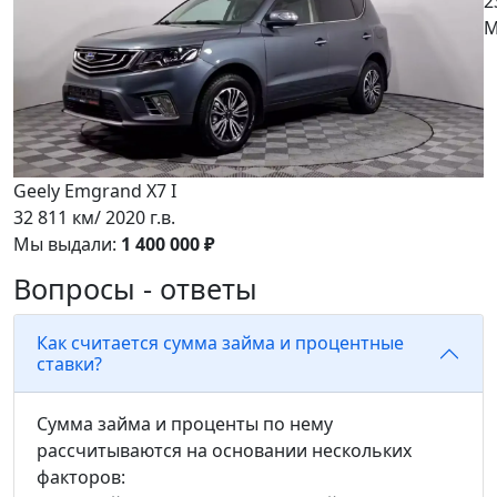
2
М
Geely Emgrand X7 I
32 811 км/ 2020 г.в.
Мы выдали:
1 400 000 ₽
Вопросы - ответы
Как считается сумма займа и процентные
ставки?
Сумма займа и проценты по нему
рассчитываются на основании нескольких
факторов: