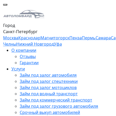
Город
Санкт-Петербург
Москва
Краснодар
Магнитогорск
Пенза
Пермь
Самара
Са
Челны
Нижний Новгород
Уфа
О компании
Отзывы
Гарантии
Услуги
Займ под залог автомобиля
Займ под залог спецтехники
Займ под залог мотоциклов
Займ под водный транспорт
Займ под коммерческий транспорт
Займ под залог грузового автомобиля
Срочный выкуп автомобилей