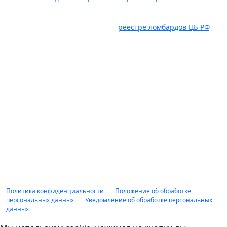
Услуги оказывает ООО "Авто Ломбард" ИНН 6382098885.
ОГРН 1236300029536, состоит в
реестре ломбардов ЦБ РФ
,
Юридический адрес: 445035, Самарская область, г.
Тольятти, ул. Карбышева, влд. 2а, оф. 403, ком. 18. Займ под
залог движимого имущества предоставляется гр. РФ в
соответствии с правилами предоставления займов под
залог движимого имущества, распоряжениями, приказами
рекламными мероприятиями ООО "Авто Ломбард"
действующими на момент обращения за получением
займа. Заимодавец вправе отказать в предоставлении
займа без объяснения причин. Доп. комиссии не
взимается. Сумма займа от 10 000 рублей до 10 000 000
рублей, срок займа от 1 дня до 1 года, минимальная
процентная ставка по займу от 2%, оценка обеспечения до
90% от рыночной стоимости. НЕ ЯВЛЯЕТСЯ ПУБЛИЧНОЙ
ОФЕРТОЙ.
Политика конфиденциальности
|
Положение об обработке
персональных данных
|
Уведомление об обработке персональных
данных