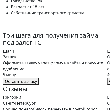
Гражданство РФ.
Возраст от 18 лет.
Собственник транспортного средства.
Три шага для получения займа
под залог ТС
Шаг 1
Ш
Заявка
О
Оформите заявку через форму на сайте и получите
О
одобрение
о
5 минут
4
Оставить заявку
Отзывы
Григорий
Е
Санкт-Петербург
С
Срочно понадобилось переехать в другой город,
Н